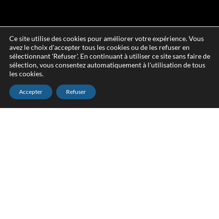
Ce site utilise des cookies pour améliorer votre expérience. Vous
avez le choix d'accepter tous les cookies ou de les refuser en
sélectionnant 'Refuser'. En continuant à utiliser ce site sans faire de
sélection, vous consentez automatiquement à l'utilisation de tous
les cookies.
Accepter
Refuser
DEVIS & DÉPLACEMENT GRATUITS
Ne laissez pas une fuite de toit à
Thiverny devenir un gros problème !